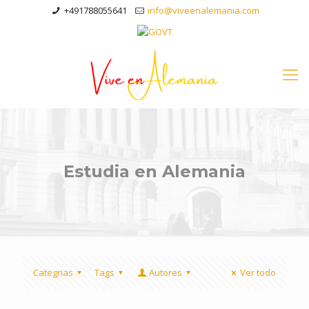
+491788055641
info@viveenalemania.com
Estudia en Alemania
Categrias
Tags
Autores
Ver todo