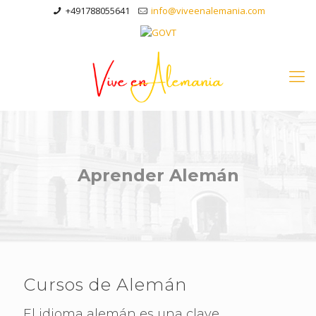
+491788055641
info@viveenalemania.com
Aprender Alemán
Cursos de Alemán
El idioma alemán es una clave